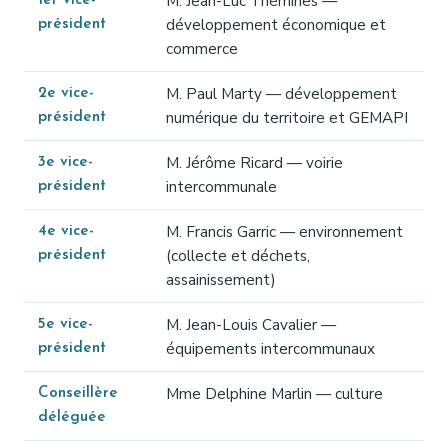
M. Jean-Luc Thémines —
1er vice-
développement économique et
président
commerce
M. Paul Marty — développement
2e vice-
numérique du territoire et GEMAPI
président
M. Jérôme Ricard — voirie
3e vice-
intercommunale
président
M. Francis Garric — environnement
4e vice-
(collecte et déchets,
président
assainissement)
M. Jean-Louis Cavalier —
5e vice-
équipements intercommunaux
président
Mme Delphine Marlin — culture
Conseillère
déléguée