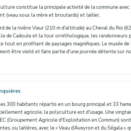
culture constitue la principale activité de la commune avec
ant (veau sous la mère et broutards) et laitier.
d de la rivière Viaur (210 m d'altitude) au Cheval du Roi (6
le de Cadoule et la tour ornithologique, les randonneurs 
te tout en profitant de paysages magnifiques. Le musée de 
ent être visité et faire partie d'une journée détente sur no
nquières
es 300 habitants répartis en un bourg principal et 33 hame
iellement agricole, la polyculture est d'usage. Une vingt
EC (Groupement Agricole d'Exploitation en Commun) sont s
antes, ou laitières, avec le « Veau d’Aveyron et du Ségala », 