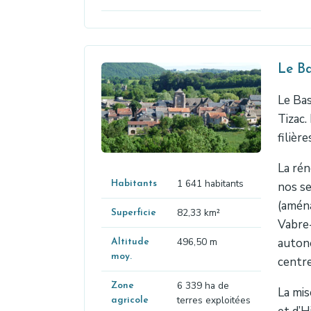
Le B
Le Ba
Tizac.
filièr
La ré
1 641 habitants
Habitants
nos se
(aména
82,33 km²
Superficie
Vabre-
496,50 m
autono
Altitude
moy.
centre
6 339 ha de
Zone
La mis
terres exploitées
agricole