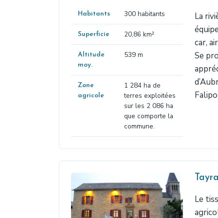
300 habitants
Habitants
La riv
équipe
20,86 km²
Superficie
car, a
539 m
Se pro
Altitude
moy.
appréc
d’Aubr
1 284 ha de
Zone
Falipo
terres exploitées
agricole
sur les 2 086 ha
que comporte la
commune.
Tayr
Le tis
agrico