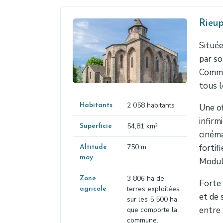
Rieu
Située
par so
Commu
tous l
2 058 habitants
Habitants
Une of
infirm
54,81 km²
Superficie
cinéma
750 m
fortif
Altitude
moy.
Modula
3 806 ha de
Zone
Forte 
terres exploitées
agricole
et de 
sur les 5 500 ha
entre 
que comporte la
commune.