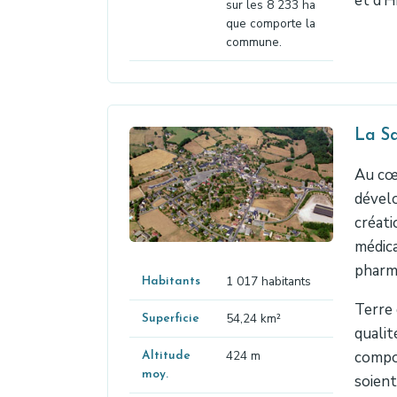
et d’H
sur les 8 233 ha
que comporte la
commune.
La Sa
Au cœu
dével
créati
médica
pharma
1 017 habitants
Habitants
Terre 
54,24 km²
Superficie
qualit
424 m
compos
Altitude
moy.
soient