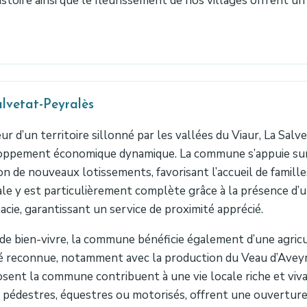
istoire ainsi que le fleurissement de nos villages offrent un 
lvetat-Peyralès
r d’un territoire sillonné par les vallées du Viaur, La Sal
oppement économique dynamique. La commune s’appuie sur u
on de nouveaux lotissements, favorisant l’accueil de famille
le y est particulièrement complète grâce à la présence d’
cie, garantissant un service de proximité apprécié.
de bien-vivre, la commune bénéficie également d’une agri
é reconnue, notamment avec la production du Veau d’Aveyr
ent la commune contribuent à une vie locale riche et vivan
 pédestres, équestres ou motorisés, offrent une ouverture