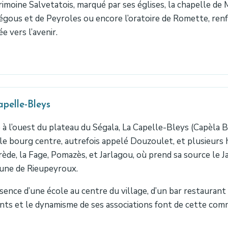
rimoine Salvetatois, marqué par ses églises, la chapelle de 
ous et de Peyroles ou encore l’oratoire de Romette, renf
e vers l’avenir.
pelle-Bleys
 à l’ouest du plateau du Ségala, La Capelle-Bleys (Capèla 
le bourg centre, autrefois appelé Douzoulet, et plusieurs
ède, la Fage, Pomazès, et Jarlagou, où prend sa source le Jao
ne de Rieupeyroux.
sence d’une école au centre du village, d’un bar restaurant s
nts et le dynamisme de ses associations font de cette commu