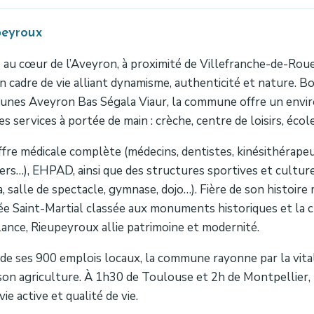
peyroux
 au cœur de l’Aveyron, à proximité de Villefranche-de-Rou
n cadre de vie alliant dynamisme, authenticité et nature.
nes Aveyron Bas Ségala Viaur, la commune offre un enviro
es services à portée de main : crèche, centre de loisirs, écol
fre médicale complète (médecins, dentistes, kinésithérape
iers…), EHPAD, ainsi que des structures sportives et culture
, salle de spectacle, gymnase, dojo…). Fière de son histoire m
iée Saint-Martial classée aux monuments historiques et la 
nce, Rieupeyroux allie patrimoine et modernité.
de ses 900 emplois locaux, la commune rayonne par la vitali
son agriculture. À 1h30 de Toulouse et 2h de Montpellier, Ri
vie active et qualité de vie.