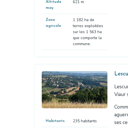
621 m
Altitude
moy.
1 182 ha de
Zone
terres exploitées
agricole
sur les 1 563 ha
que comporte la
commune.
Lescu
Lescur
Viaur 
Comme 
aguerr
235 habitants
Habitants
ses ce