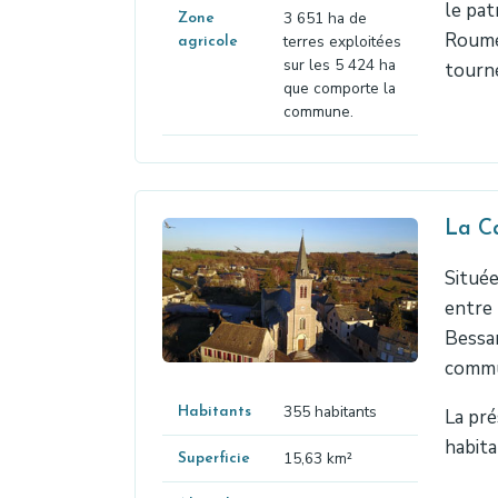
le pat
3 651 ha de
Zone
Roumég
terres exploitées
agricole
sur les 5 424 ha
tourné
que comporte la
commune.
La Ca
Située
entre 
Bessar
commu
355 habitants
Habitants
La pré
habita
15,63 km²
Superficie