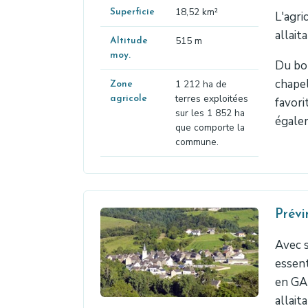
18,52 km²
Superficie
L'agri
allait
515 m
Altitude
moy.
Du bor
chapel
1 212 ha de
Zone
terres exploitées
agricole
favori
sur les 1 852 ha
égalem
que comporte la
commune.
Prévi
Avec s
essent
en GA
allait